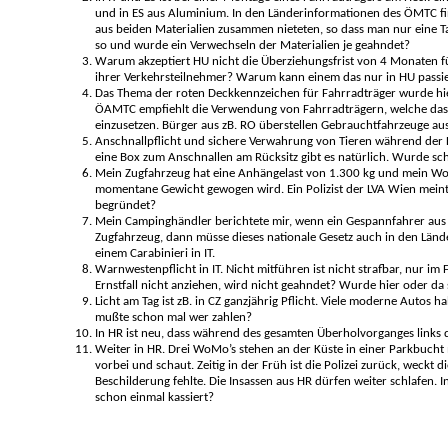
und in ES aus Aluminium. In den Länderinformationen des ÖMTC fin
aus beiden Materialien zusammen nieteten, so dass man nur eine Ta
so und wurde ein Verwechseln der Materialien je geahndet?
Warum akzeptiert HU nicht die Überziehungsfrist von 4 Monaten fü
ihrer Verkehrsteilnehmer? Warum kann einem das nur in HU passi
Das Thema der roten Deckkennzeichen für Fahrradträger wurde hier
ÖAMTC empfiehlt die Verwendung von Fahrradträgern, welche das K
einzusetzen. Bürger aus zB. RO überstellen Gebrauchtfahrzeuge aus 
Anschnallpflicht und sichere Verwahrung von Tieren während der Fa
eine Box zum Anschnallen am Rücksitz gibt es natürlich. Wurde s
Mein Zugfahrzeug hat eine Anhängelast von 1.300 kg und mein Woh
momentane Gewicht gewogen wird. Ein Polizist der LVA Wien meinte, 
begründet?
Mein Campinghändler berichtete mir, wenn ein Gespannfahrer aus P
Zugfahrzeug, dann müsse dieses nationale Gesetz auch in den Länder
einem Carabinieri in IT.
Warnwestenpflicht in IT. Nicht mitführen ist nicht strafbar, nur im 
Ernstfall nicht anziehen, wird nicht geahndet? Wurde hier oder da
Licht am Tag ist zB. in CZ ganzjährig Pflicht. Viele moderne Autos
mußte schon mal wer zahlen?
In HR ist neu, dass während des gesamten Überholvorganges links 
Weiter in HR. Drei WoMo’s stehen an der Küste in einer Parkbucht 
vorbei und schaut. Zeitig in der Früh ist die Polizei zurück, weckt
Beschilderung fehlte. Die Insassen aus HR dürfen weiter schlafen. 
schon einmal kassiert?