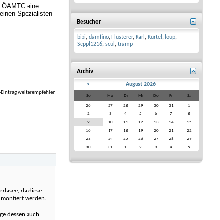
des ÖAMTC eine
 einen Spezialisten
Besucher
bibi
,
damfino
,
Flüsterer
,
Karl
,
Kurtel
,
loup
,
Seppl1216
,
soul
,
tramp
Archiv
<
August 2026
-Eintrag weiterempfehlen
So
Mo
Di
Mi
Do
Fr
Sa
26
27
28
29
30
31
1
2
3
4
5
6
7
8
9
10
11
12
13
14
15
16
17
18
19
20
21
22
23
24
25
26
27
28
29
30
31
1
2
3
4
5
rdasee, da diese
n montiert werden.
uge dessen auch