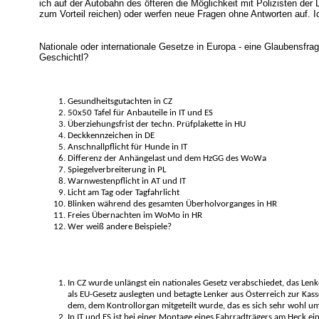
ich auf der Autobahn des öfteren die Möglichkeit mit Polizisten de
zum Vorteil reichen) oder werfen neue Fragen ohne Antworten auf. I
Nationale oder internationale Gesetze in Europa - eine Glaubensfrag
Geschichtl?
Gesundheitsgutachten in CZ
50x50 Tafel für Anbauteile in IT und ES
Überziehungsfrist der techn. Prüfplakette in HU
Deckkennzeichen in DE
Anschnallpflicht für Hunde in IT
Differenz der Anhängelast und dem HzGG des WoWa
Spiegelverbreiterung in PL
Warnwestenpflicht in AT und IT
Licht am Tag oder Tagfahrlicht
Blinken während des gesamten Überholvorganges in HR
Freies Übernachten im WoMo in HR
Wer weiß andere Beispiele?
In CZ wurde unlängst ein nationales Gesetz verabschiedet, das Lenk
als EU-Gesetz auslegten und betagte Lenker aus Österreich zur Kass
dem, dem Kontrollorgan mitgeteilt wurde, das es sich sehr wohl um 
In IT und ES ist bei einer Montage eines Fahrradträgers am Heck ein