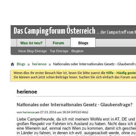
Das Campingforum Österreich
... der Campertreff vom
Was ist neu?
Forum
Blogs
Neue Blog-Einträge
Top Einträge
Blogliste
Blogs
herienoe
Nationales oder Internationales Gesetz - Glaubensfr
Wenn dies Ihr erster Besuch hier ist, lesen Sie bitte zuerst die
Hilfe - Häufig geste
Sie können auch jetzt schon Beiträge lesen. Suchen Sie sich einfach das Forum aus
herienoe
Nationales oder Internationales Gesetz - Glaubensfrage?
von
herienoe
am 27.01.2016 um 18:04 (49550 Hits)
Liebe Camperfreunde, da ich mit meinem WoWa erst in AT, DE und CZ
großen Respekt vor Fahrten in's Ausland zu haben. Nicht dass ich 
eine Wienerin auf, einmal nach Wien zu kommen, damit ich geschei
in Länder zu fahren, in denen ich evtl. ausgesackelt werde, ohne 