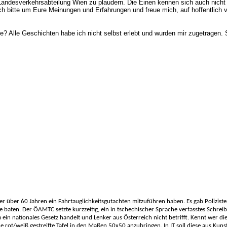
r Landesverkehrsabteilung Wien zu plaudern. Die Einen kennen sich auch nich
ch bitte um Eure Meinungen und Erfahrungen und freue mich, auf hoffentlich v
e? Alle Geschichten habe ich nicht selbst erlebt und wurden mir zugetragen. 
er über 60 Jahren ein Fahrtauglichkeitsgutachten mitzuführen haben. Es gab Poliziste
e baten. Der ÖAMTC setzte kurzzeitig, ein in tschechischer Sprache verfasstes Schreib
ein nationales Gesetz handelt und Lenker aus Österreich nicht betrifft. Kennt wer die
e rot/weiß gestreifte Tafel in den Maßen 50x50 anzubringen. In IT soll diese aus Kunst