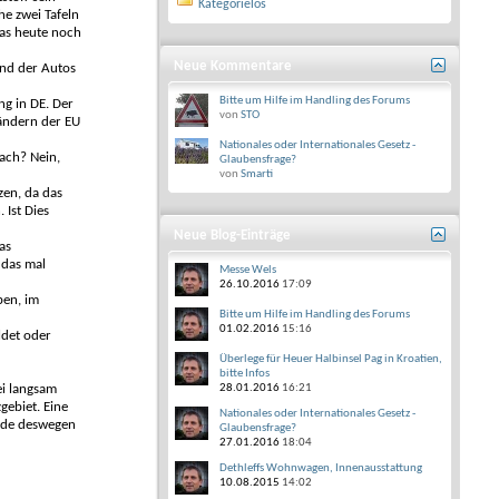
Kategorielos
he zwei Tafeln
das heute noch
Neue Kommentare
and der Autos
Bitte um Hilfe im Handling des Forums
ng in DE. Der
von
STO
ändern der EU
Nationales oder Internationales Gesetz -
ach? Nein,
Glaubensfrage?
von
Smarti
zen, da das
 Ist Dies
Neue Blog-Einträge
as
 das mal
Messe Wels
26.10.2016
17:09
ben, im
Bitte um Hilfe im Handling des Forums
01.02.2016
15:16
ldet oder
Überlege für Heuer Halbinsel Pag in Kroatien,
bitte Infos
ei langsam
28.01.2016
16:21
gebiet. Eine
Nationales oder Internationales Gesetz -
urde deswegen
Glaubensfrage?
27.01.2016
18:04
Dethleffs Wohnwagen, Innenausstattung
10.08.2015
14:02