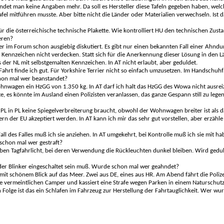
det man keine Angaben mehr. Da soll es Hersteller diese Tafeln gegeben haben, welc
fel mitführen musste. Aber bitte nicht die Länder oder Materialien verwechseln. Ist 
r die österreichische technische Plakette. Wie kontrolliert HU den technischen Zust
eren?
 im Forum schon ausgiebig diskutiert. Es gibt nur einen bekannten Fall einer Ahndu
ennzeichen nicht verdecken. Statt sich für die Anerkennung dieser Lösung in den L
der NL mit selbstgemalten Kennzeichen. In AT nicht erlaubt, aber geduldet.
hrt finde ich gut. Für Yorkshire Terrier nicht so einfach umzusetzen. Im Handschuhf
chon mal wer beanstandet?
nwagen ein HzGG von 1.350 kg. In AT darf ich halt das HzGG des Wowa nicht ausrei
es könnte im Ausland einen Polizisten veranlassen, das ganze Gespann still zu legen.
L in PL keine Spiegelverbreiterung braucht, obwohl der Wohnwagen breiter ist als d
n der EU akzeptiert werden. In AT kann ich mir das sehr gut vorstellen, aber erzähle
Fall des Falles muß ich sie anziehen. In AT umgekehrt, bei Kontrolle muß ich sie mit ha
 schon mal wer gestraft?
 haben Tagfahrlicht, bei deren Verwendung die Rückleuchten dunkel bleiben. Wird gedu
der Blinker eingeschaltet sein muß. Wurde schon mal wer geahndet?
mit schönem Blick auf das Meer. Zwei aus DE, eines aus HR. Am Abend fährt die Poliz
 die vermeintlichen Camper und kassiert eine Strafe wegen Parken in einem Naturschutz
In Folge ist das ein Schlafen im Fahrzeug zur Herstellung der Fahrtauglichkeit. Wer w