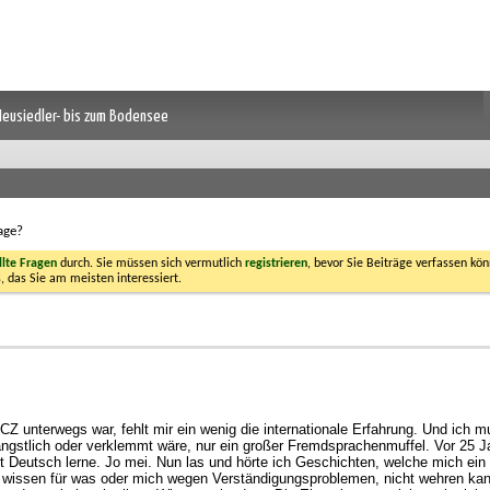
 Neusiedler- bis zum Bodensee
age?
llte Fragen
durch. Sie müssen sich vermutlich
registrieren
, bevor Sie Beiträge verfassen kön
, das Sie am meisten interessiert.
 unterwegs war, fehlt mir ein wenig die internationale Erfahrung. Und ich m
ängstlich oder verklemmt wäre, nur ein großer Fremdsprachenmuffel. Vor 25 J
t Deutsch lerne. Jo mei. Nun las und hörte ich Geschichten, welche mich ei
zu wissen für was oder mich wegen Verständigungsproblemen, nicht wehren kan