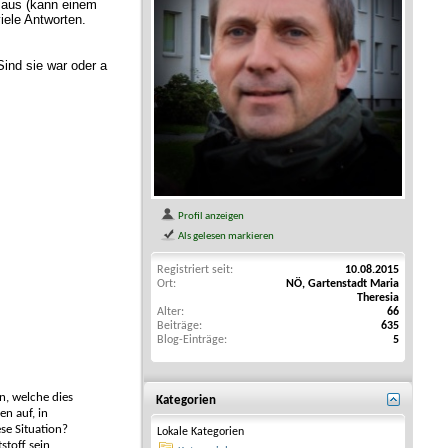
t aus (kann einem
iele Antworten.
Sind sie war oder a
Profil anzeigen
Als gelesen markieren
Registriert seit
10.08.2015
Ort
NÖ, Gartenstadt Maria
Theresia
Alter
66
Beiträge
635
Blog-Einträge
5
n, welche dies
Kategorien
en auf, in
se Situation?
Lokale Kategorien
stoff sein