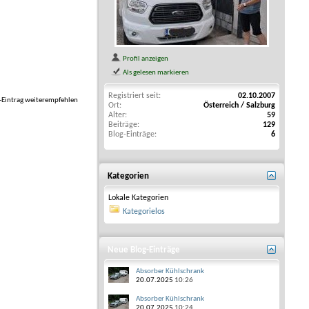
Profil anzeigen
Als gelesen markieren
Registriert seit
02.10.2007
-Eintrag weiterempfehlen
Ort
Österreich / Salzburg
Alter
59
Beiträge
129
Blog-Einträge
6
Kategorien
Lokale Kategorien
Kategorielos
Neue Blog-Einträge
Absorber Kühlschrank
20.07.2025
10:26
Absorber Kühlschrank
20.07.2025
10:24