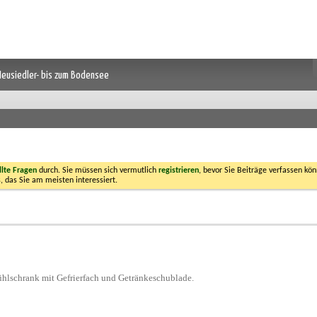
 Neusiedler- bis zum Bodensee
llte Fragen
durch. Sie müssen sich vermutlich
registrieren
, bevor Sie Beiträge verfassen kön
, das Sie am meisten interessiert.
lschrank mit Gefrierfach und Getränkeschublade.