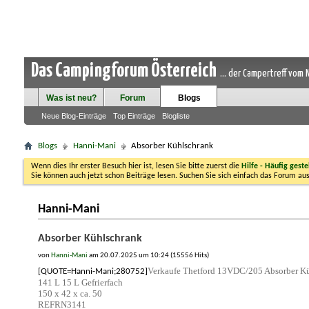
Das Campingforum Österreich
... der Campertreff vom
Was ist neu?
Forum
Blogs
Neue Blog-Einträge
Top Einträge
Blogliste
Blogs
Hanni-Mani
Absorber Kühlschrank
Wenn dies Ihr erster Besuch hier ist, lesen Sie bitte zuerst die
Hilfe - Häufig geste
Sie können auch jetzt schon Beiträge lesen. Suchen Sie sich einfach das Forum aus
Hanni-Mani
Absorber Kühlschrank
von
Hanni-Mani
am 20.07.2025 um 10:24 (15556 Hits)
Verkaufe Thetford 13VDC/205 Absorber Küh
[QUOTE=Hanni-Mani;280752]
141 L 15 L Gefrierfach
150 x 42 x ca. 50
REFRN3141