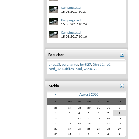
Campingsessel
15.05.2017
10:27
Campingsessel
15.05.2017
10:24
Campingsessel
15.05.2017
10:16
Besucher
aries13
,
berghamer
,
bertl27
,
Bürsti1
,
fo1
,
rotti_32
,
Softifex
,
soul
,
wiesel75
Archiv
<
August 2026
So
Mo
Di
Mi
Do
Fr
Sa
26
27
28
29
30
31
1
2
3
4
5
6
7
8
9
10
11
12
13
14
15
16
17
18
19
20
21
22
23
24
25
26
27
28
29
30
31
1
2
3
4
5