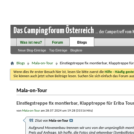
Das Campingforum Österreich
... der Campertreff vom
Was ist neu?
Forum
Blogs
Neue Blog-Einträge
Top Einträge
Blogliste
Blogs
Mala-on-Tour
Einstiegstreppe fix montierbar, Klapptreppe fü
Wenn dies Ihr erster Besuch hier ist, lesen Sie bitte zuerst die
Hilfe - Häufig geste
Sie können auch jetzt schon Beiträge lesen. Suchen Sie sich einfach das Forum aus
Mala-on-Tour
Einstiegstreppe fix montierbar, Klapptreppe für Eriba Tou
von
Mala-on-Tour
am 28.07.2024 um 19:28 (31516 Hits)
Zitat von
Mala-on-Tour
Aufgrund Moveranbau trennen wir uns von der ursprünglich montie
Preis auf Anfrage. Ich hoffe, die Fotos sind erkennbar (Symbolfotos