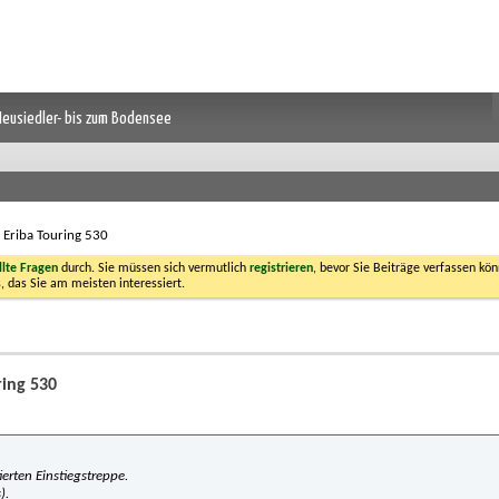
 Neusiedler- bis zum Bodensee
r Eriba Touring 530
llte Fragen
durch. Sie müssen sich vermutlich
registrieren
, bevor Sie Beiträge verfassen kön
, das Sie am meisten interessiert.
ring 530
rten Einstiegstreppe.
).