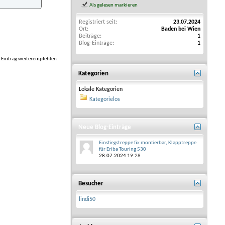
Als gelesen markieren
Registriert seit
23.07.2024
Ort
Baden bei Wien
Beiträge
1
Blog-Einträge
1
-Eintrag weiterempfehlen
Kategorien
Lokale Kategorien
Kategorielos
Neue Blog-Einträge
Einstiegstreppe fix montierbar, Klapptreppe
für Eriba Touring 530
28.07.2024
19:28
Besucher
lindi50