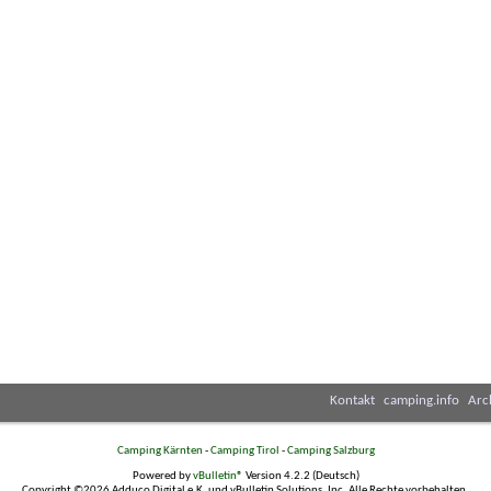
Kontakt
camping.info
Arc
Camping Kärnten
-
Camping Tirol
-
Camping Salzburg
Powered by
vBulletin®
Version 4.2.2 (Deutsch)
Copyright ©2026 Adduco Digital e.K. und vBulletin Solutions, Inc. Alle Rechte vorbehalten.