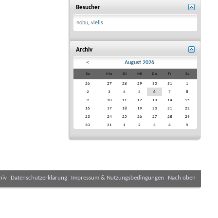
Besucher
nobu
,
vielis
Archiv
<
August 2026
So
Mo
Di
Mi
Do
Fr
Sa
26
27
28
29
30
31
1
2
3
4
5
6
7
8
9
10
11
12
13
14
15
16
17
18
19
20
21
22
23
24
25
26
27
28
29
30
31
1
2
3
4
5
hiv
Datenschutzerklärung
Impressum & Nutzungsbedingungen
Nach oben