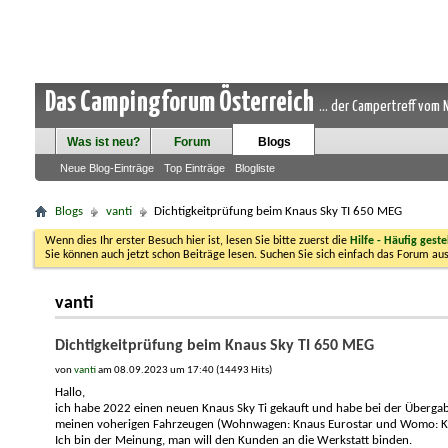
Das Campingforum Österreich
... der Campertreff vom
Was ist neu?
Forum
Blogs
Neue Blog-Einträge
Top Einträge
Blogliste
Blogs
vanti
Dichtigkeitprüfung beim Knaus Sky TI 650 MEG
Wenn dies Ihr erster Besuch hier ist, lesen Sie bitte zuerst die
Hilfe - Häufig geste
Sie können auch jetzt schon Beiträge lesen. Suchen Sie sich einfach das Forum aus
vanti
Dichtigkeitprüfung beim Knaus Sky TI 650 MEG
von
vanti
am 08.09.2023 um 17:40 (14493 Hits)
Hallo,
ich habe 2022 einen neuen Knaus Sky Ti gekauft und habe bei der Übergabe 
meinen voherigen Fahrzeugen (Wohnwagen: Knaus Eurostar und Womo: Kna
Ich bin der Meinung, man will den Kunden an die Werkstatt binden.