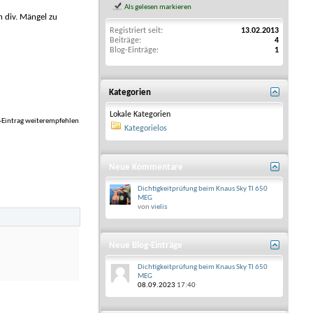
Als gelesen markieren
h div. Mängel zu
Registriert seit
13.02.2013
Beiträge
4
Blog-Einträge
1
Kategorien
Lokale Kategorien
-Eintrag weiterempfehlen
Kategorielos
Neue Kommentare
Dichtigkeitprüfung beim Knaus Sky TI 650
MEG
von
vielis
Neue Blog-Einträge
Dichtigkeitprüfung beim Knaus Sky TI 650
MEG
08.09.2023
17:40