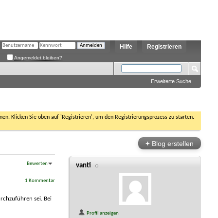
Hilfe
Registrieren
Angemeldet bleiben?
Erweiterte Suche
nen. Klicken Sie oben auf 'Registrieren', um den Registrierungsprozess zu starten.
+
Blog erstellen
Bewerten
vanti
1 Kommentar
rchzuführen sei. Bei
Profil anzeigen