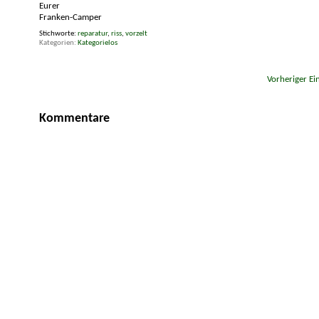
Eurer
Franken-Camper
Stichworte:
reparatur
,
riss
,
vorzelt
Kategorien
Kategorielos
«
Vorheriger Ei
Kommentare