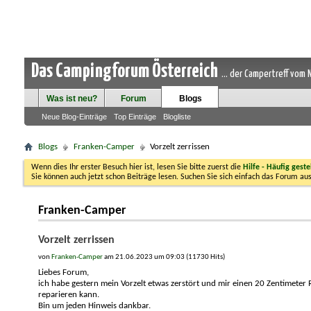
Das Campingforum Österreich
... der Campertreff vom
Was ist neu?
Forum
Blogs
Neue Blog-Einträge
Top Einträge
Blogliste
Blogs
Franken-Camper
Vorzelt zerrissen
Wenn dies Ihr erster Besuch hier ist, lesen Sie bitte zuerst die
Hilfe - Häufig geste
Sie können auch jetzt schon Beiträge lesen. Suchen Sie sich einfach das Forum aus
Franken-Camper
Vorzelt zerrissen
von
Franken-Camper
am 21.06.2023 um 09:03 (11730 Hits)
Liebes Forum,
ich habe gestern mein Vorzelt etwas zerstört und mir einen 20 Zentimeter
reparieren kann.
Bin um jeden Hinweis dankbar.