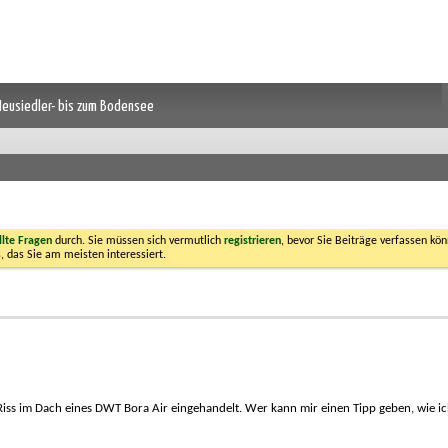
 Neusiedler- bis zum Bodensee
llte Fragen
durch. Sie müssen sich vermutlich
registrieren
, bevor Sie Beiträge verfassen kön
, das Sie am meisten interessiert.
 Riss im Dach eines DWT Bora Air eingehandelt. Wer kann mir einen Tipp geben, wie i