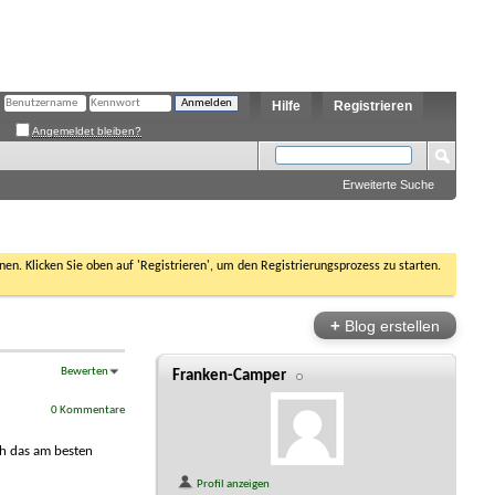
Hilfe
Registrieren
Angemeldet bleiben?
Erweiterte Suche
nen. Klicken Sie oben auf 'Registrieren', um den Registrierungsprozess zu starten.
+
Blog erstellen
Bewerten
Franken-Camper
0 Kommentare
ch das am besten
Profil anzeigen