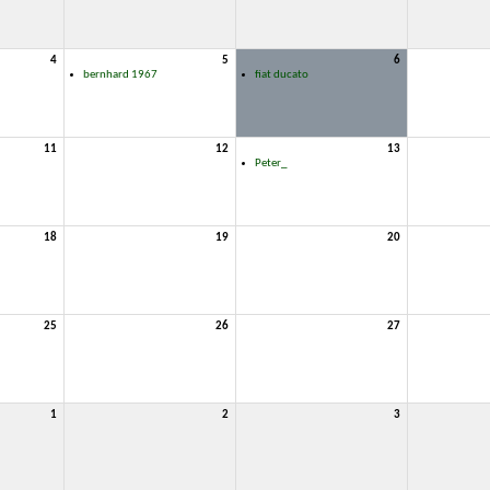
4
5
6
bernhard 1967
fiat ducato
11
12
13
Peter_
18
19
20
25
26
27
1
2
3