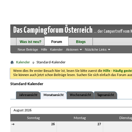
Das Campingforum Österreich
... der Campertreff vom
Was ist neu?
Forum
Blogs
Neue Beiträge
Hilfe
Kalender
Aktionen
Nützliche Links
Kalender
Standard-Kalender
Wenn dies Ihr erster Besuch hier ist, lesen Sie bitte zuerst die
Hilfe - Häufig geste
Sie können auch jetzt schon Beiträge lesen. Suchen Sie sich einfach das Forum aus
Standard-Kalender
Jahresansicht
Monatsansicht
Wochenansicht
Tagesansicht
August 2026
Sonntag
Montag
Diensta
→
26
27