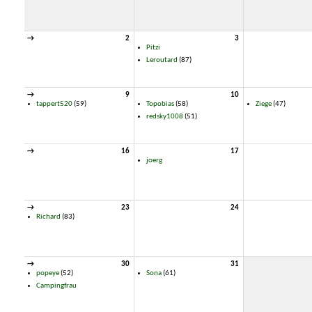
→
2
3
Pitzi
Leroutard
(87)
→
9
10
tappert520
(59)
Topobias
(58)
Ziege
(47)
redsky1008
(51)
→
16
17
joerg
→
23
24
Richard
(83)
→
30
31
popeye
(52)
Sona
(61)
Campingfrau