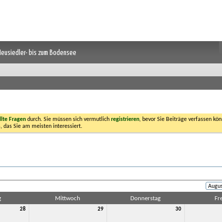
 Neusiedler- bis zum Bodensee
llte Fragen
durch. Sie müssen sich vermutlich
registrieren
, bevor Sie Beiträge verfassen kön
, das Sie am meisten interessiert.
g
Mittwoch
Donnerstag
Fre
28
29
30