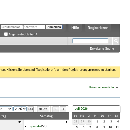
Hilfe
Registrieren
Angemeldet bleiben?
Erweiterte Suche
nen. Klicken Sie oben auf 'Registrieren', um den Registrierungsprozess zu starten.
Kalender auswählen
Juli 2026
Heute
←
→
itag
Samstag
So
Mo
Di
Mi
Do
Fr
Sa
28
29
30
1
2
3
4
31
1
tojamata
(53)
5
6
7
8
9
10
11