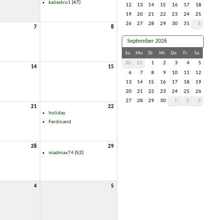
kaliestro1
(47)
12
13
14
15
16
17
18
19
20
21
22
23
24
25
26
27
28
29
30
31
1
7
8
September 2026
So
Mo
Di
Mi
Do
Fr
Sa
30
31
1
2
3
4
5
14
15
6
7
8
9
10
11
12
13
14
15
16
17
18
19
20
21
22
23
24
25
26
27
28
29
30
1
2
3
21
22
holiday
Ferdinand
28
29
madmax74
(52)
4
5