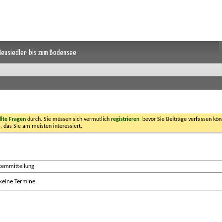
 Neusiedler- bis zum Bodensee
llte Fragen
durch. Sie müssen sich vermutlich
registrieren
, bevor Sie Beiträge verfassen kön
, das Sie am meisten interessiert.
stemmitteilung
 keine Termine.