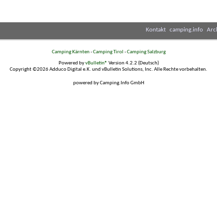
Kontakt
camping.info
Arc
Camping Kärnten
-
Camping Tirol
-
Camping Salzburg
Powered by
vBulletin®
Version 4.2.2 (Deutsch)
Copyright ©2026 Adduco Digital e.K. und vBulletin Solutions, Inc. Alle Rechte vorbehalten.
powered by Camping.Info GmbH