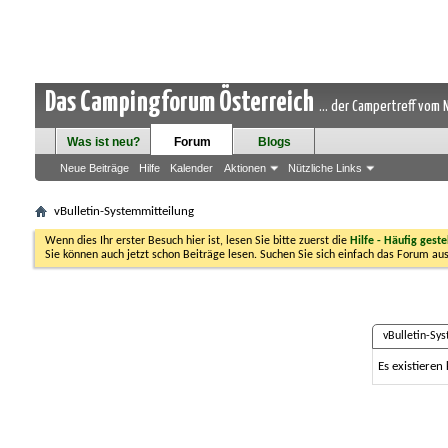
Das Campingforum Österreich
... der Campertreff vom
Was ist neu?
Forum
Blogs
Neue Beiträge
Hilfe
Kalender
Aktionen
Nützliche Links
vBulletin-Systemmitteilung
Wenn dies Ihr erster Besuch hier ist, lesen Sie bitte zuerst die
Hilfe - Häufig geste
Sie können auch jetzt schon Beiträge lesen. Suchen Sie sich einfach das Forum aus
vBulletin-Sy
Es existieren