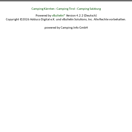
Camping Kärnten
-
Camping Tirol
-
Camping Salzburg
Powered by
vBulletin®
Version 4.2.2 (Deutsch)
Copyright ©2026 Adduco Digital e.K. und vBulletin Solutions, Inc. Alle Rechte vorbehalten.
powered by Camping.Info GmbH