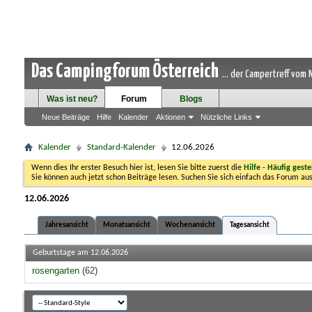
Das Campingforum Österreich
... der Campertreff vom
Was ist neu?
Forum
Blogs
Neue Beiträge
Hilfe
Kalender
Aktionen
Nützliche Links
Kalender
Standard-Kalender
12.06.2026
Wenn dies Ihr erster Besuch hier ist, lesen Sie bitte zuerst die
Hilfe - Häufig geste
Sie können auch jetzt schon Beiträge lesen. Suchen Sie sich einfach das Forum aus
12.06.2026
Jahresansicht
Monatsansicht
Wochenansicht
Tagesansicht
Geburtstage am 12.06.2026
rosengarten
(62)