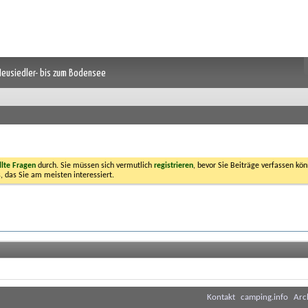
 Neusiedler- bis zum Bodensee
llte Fragen
durch. Sie müssen sich vermutlich
registrieren
, bevor Sie Beiträge verfassen kön
, das Sie am meisten interessiert.
Kontakt
camping.info
Arc