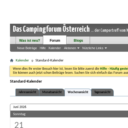
Das Campingforum Österreich
... der Campertreff vom
Was ist neu?
Forum
Blogs
Neue Beiträge
Hilfe
Kalender
Aktionen
Nützliche Links
Kalender
Standard-Kalender
Wenn dies Ihr erster Besuch hier ist, lesen Sie bitte zuerst die
Hilfe - Häufig geste
Sie können auch jetzt schon Beiträge lesen. Suchen Sie sich einfach das Forum aus
Standard-Kalender
Jahresansicht
Monatsansicht
Wochenansicht
Tagesansicht
Juni 2026
Sonntag
21