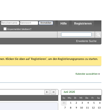
Hilfe
Registrieren
Angemeldet bleiben?
Erweiterte Suche
nen. Klicken Sie oben auf 'Registrieren', um den Registrierungsprozess zu starten.
Kalender auswählen
Juni 2026
←
→
So
Mo
Di
Mi
Do
Fr
Sa
31
1
2
3
4
5
6
7
8
9
10
11
12
13