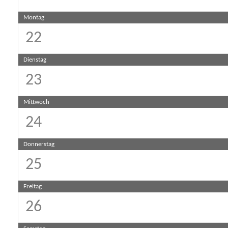
Montag
22
Dienstag
23
Mittwoch
24
Donnerstag
25
Freitag
26