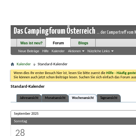
Das Campingforum Österreich
... der Campertreff vom
Was ist neu?
Forum
Blogs
Neue Beiträge
Hilfe
Kalender
Aktionen
Nützliche Links
Kalender
Standard-Kalender
Wenn dies Ihr erster Besuch hier ist, lesen Sie bitte zuerst die
Hilfe - Häufig geste
Sie können auch jetzt schon Beiträge lesen. Suchen Sie sich einfach das Forum aus
Standard-Kalender
Jahresansicht
Monatsansicht
Wochenansicht
Tagesansicht
September 2025
Sonntag
28