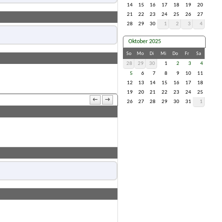
14
15
16
17
18
19
20
21
22
23
24
25
26
27
28
29
30
1
2
3
4
Oktober 2025
So
Mo
Di
Mi
Do
Fr
Sa
28
29
30
1
2
3
4
5
6
7
8
9
10
11
12
13
14
15
16
17
18
19
20
21
22
23
24
25
←
→
26
27
28
29
30
31
1
)