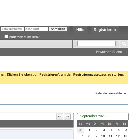
Hilfe
Registrieren
Angemeldet bleiben?
Erweiterte Suche
nen. Klicken Sie oben auf 'Registrieren', um den Registrierungsprozess zu starten.
Kalender auswählen
September 2025
←
→
So
Mo
Di
Mi
Do
Fr
Sa
31
1
2
3
4
5
6
7
8
9
10
11
12
13