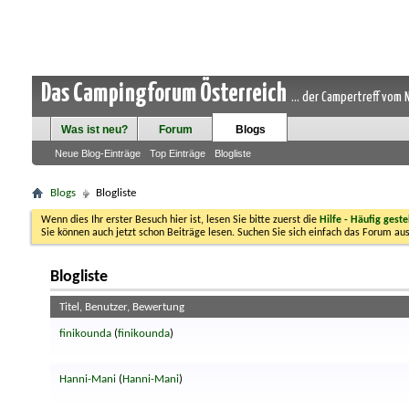
Das Campingforum Österreich
... der Campertreff vom
Was ist neu?
Forum
Blogs
Neue Blog-Einträge
Top Einträge
Blogliste
Blogs
Blogliste
Wenn dies Ihr erster Besuch hier ist, lesen Sie bitte zuerst die
Hilfe - Häufig geste
Sie können auch jetzt schon Beiträge lesen. Suchen Sie sich einfach das Forum aus
Blogliste
Titel, Benutzer, Bewertung
finikounda
(
finikounda
)
Hanni-Mani
(
Hanni-Mani
)