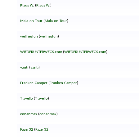
Klaus W.
(
Klaus W.
)
Mala-on-Tour
(
Mala-on-Tour
)
wellnesfun
(
wellnesfun
)
WIEDERUNTERWEGS.com
(
WIEDERUNTERWEGS.com
)
vanti
(
vanti
)
Franken-Camper
(
Franken-Camper
)
Travello
(
Travello
)
conanmax
(
conanmax
)
Fazer32
(
Fazer32
)