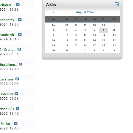
Archiv
llplatz,...
.2024
13:56
<
August 2026
So
Mo
Di
Mi
Do
Fr
Sa
reppe fix...
.2024
19:28
26
27
28
29
30
31
1
2
3
4
5
6
7
8
ande Air...
9
10
11
12
13
14
15
.2024
10:10
16
17
18
19
20
21
22
23
24
25
26
27
28
29
- Grand...
30
31
1
2
3
4
5
.2023
08:51
itprüfung...
.2023
17:40
 zerrissen
.2023
09:03
t Internet
.2023
23:26
ction 361
.2022
19:40
e Fiat...
.2022
12:48