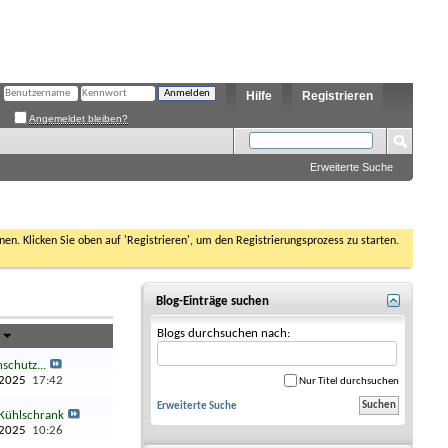
Hilfe
Registrieren
Angemeldet bleiben?
Erweiterte Suche
nen. Klicken Sie oben auf 'Registrieren', um den Registrierungsprozess zu starten.
Blog-Einträge suchen
Blogs durchsuchen nach:
g
schutz...
.2025
17:42
Nur Titel durchsuchen
Erweiterte Suche
Kühlschrank
.2025
10:26