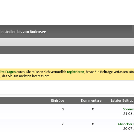
 Neusiedler- bis zum Bodensee
llte Fragen
durch. Sie müssen sich vermutlich
registrieren
, bevor Sie Beiträge verfassen kön
, das Sie am meisten interessiert.
Einträge
Kommentare
Letzter Beitra
2
0
Sonnen
21.08
6
0
Absorber 
20.07