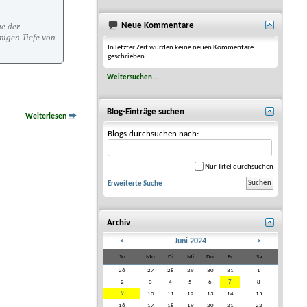
ge der
Neue Kommentare
migen Tiefe von
In letzter Zeit wurden keine neuen Kommentare
geschrieben.
Weitersuchen...
Blog-Einträge suchen
Weiterlesen
Blogs durchsuchen nach:
Nur Titel durchsuchen
Erweiterte Suche
Archiv
<
Juni 2024
>
So
Mo
Di
Mi
Do
Fr
Sa
26
27
28
29
30
31
1
2
3
4
5
6
7
8
9
10
11
12
13
14
15
16
17
18
19
20
21
22