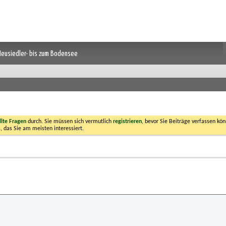
 Neusiedler- bis zum Bodensee
llte Fragen
durch. Sie müssen sich vermutlich
registrieren
, bevor Sie Beiträge verfassen kön
, das Sie am meisten interessiert.