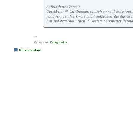
Aufblasbares Vorzelt
QuickPitch™-Gurtbänder, seitlich einrollbare Frontt
hochwertigen Merkmale und Funktionen, die das Grand
3 m und dem Dual-Pitch™-Dach mit doppelter Neigung
...
Kategorien
Kategorielos
0 Kommentare