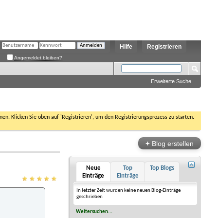
Hilfe
Registrieren
Angemeldet bleiben?
Erweiterte Suche
nen. Klicken Sie oben auf 'Registrieren', um den Registrierungsprozess zu starten.
+
Blog erstellen
Neue
Top
Top Blogs
Einträge
Einträge
In letzter Zeit wurden keine neuen Blog-Einträge
geschrieben
Weitersuchen...