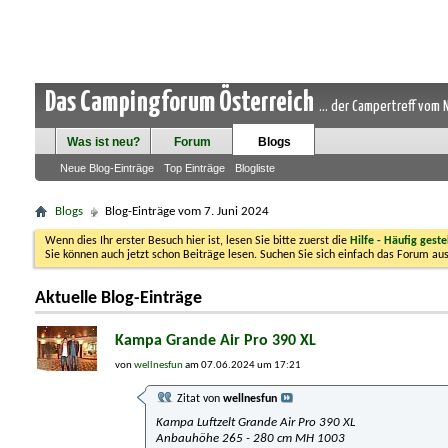
Das Campingforum Österreich
... der Campertreff vom
Was ist neu?
Forum
Blogs
Neue Blog-Einträge
Top Einträge
Blogliste
Blogs
Blog-Einträge vom 7. Juni 2024
Wenn dies Ihr erster Besuch hier ist, lesen Sie bitte zuerst die
Hilfe - Häufig geste
Sie können auch jetzt schon Beiträge lesen. Suchen Sie sich einfach das Forum aus
Aktuelle Blog-Einträge
Kampa Grande Air Pro 390 XL
von
wellnesfun
am 07.06.2024 um 17:21
Zitat von
wellnesfun
Kampa Luftzelt Grande Air Pro 390 XL
Anbauhöhe 265 - 280 cm MH 1003