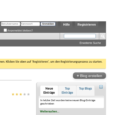
Hilfe
Registrieren
Angemeldet bleiben?
Erweiterte Suche
nen. Klicken Sie oben auf 'Registrieren', um den Registrierungsprozess zu starten.
+
Blog erstellen
Neue
Top
Top Blogs
Einträge
Einträge
In letzter Zeit wurden keine neuen Blog-Einträge
geschrieben
Weitersuchen...