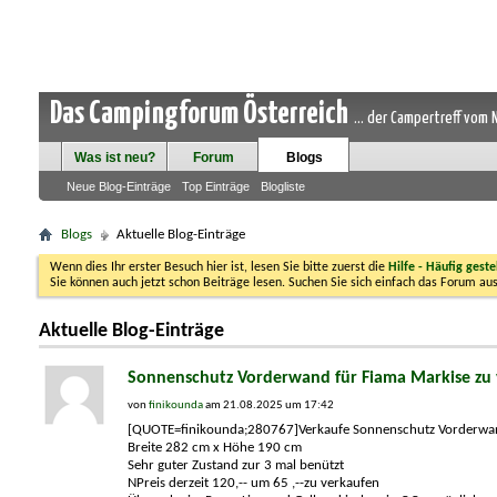
Das Campingforum Österreich
... der Campertreff vom
Was ist neu?
Forum
Blogs
Neue Blog-Einträge
Top Einträge
Blogliste
Blogs
Aktuelle Blog-Einträge
Wenn dies Ihr erster Besuch hier ist, lesen Sie bitte zuerst die
Hilfe - Häufig geste
Sie können auch jetzt schon Beiträge lesen. Suchen Sie sich einfach das Forum aus
Aktuelle Blog-Einträge
Sonnenschutz Vorderwand für Fiama Markise zu
von
finikounda
am 21.08.2025 um 17:42
[QUOTE=finikounda;280767]Verkaufe Sonnenschutz Vorderwa
Breite 282 cm x Höhe 190 cm
Sehr guter Zustand zur 3 mal benützt
NPreis derzeit 120,-- um 65 ,--zu verkaufen