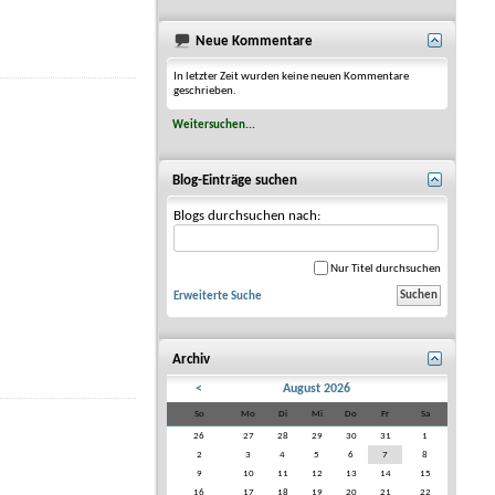
Neue Kommentare
In letzter Zeit wurden keine neuen Kommentare
geschrieben.
Weitersuchen...
Blog-Einträge suchen
Blogs durchsuchen nach:
Nur Titel durchsuchen
Erweiterte Suche
Archiv
<
August 2026
So
Mo
Di
Mi
Do
Fr
Sa
26
27
28
29
30
31
1
2
3
4
5
6
7
8
9
10
11
12
13
14
15
16
17
18
19
20
21
22