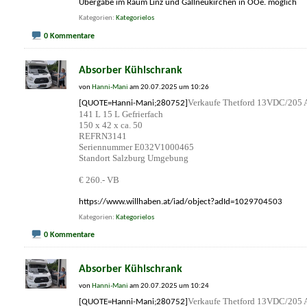
Übergabe im Raum Linz und Gallneukirchen in OOe. möglich
Kategorien
Kategorielos
0 Kommentare
Absorber Kühlschrank
von
Hanni-Mani
am 20.07.2025 um 10:26
Verkaufe Thetford 13VDC/205 A
[QUOTE=Hanni-Mani;280752]
141 L 15 L Gefrierfach
150 x 42 x ca. 50
REFRN3141
Seriennummer E032V1000465
Standort Salzburg Umgebung
€ 260.- VB
https://www.willhaben.at/iad/object?adId=1029704503
Kategorien
Kategorielos
0 Kommentare
Absorber Kühlschrank
von
Hanni-Mani
am 20.07.2025 um 10:24
Verkaufe Thetford 13VDC/205 A
[QUOTE=Hanni-Mani;280752]