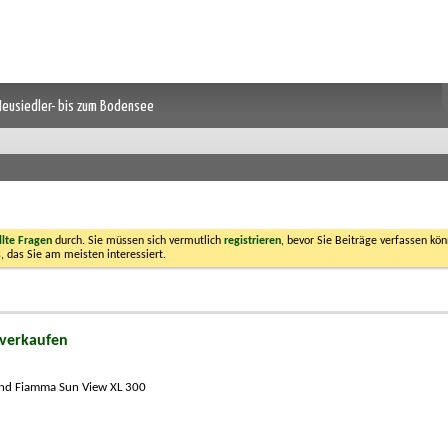
 Neusiedler- bis zum Bodensee
llte Fragen
durch. Sie müssen sich vermutlich
registrieren
, bevor Sie Beiträge verfassen kön
, das Sie am meisten interessiert.
 verkaufen
nd Fiamma Sun View XL 300