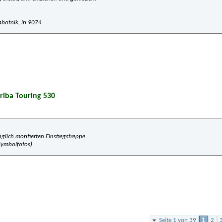
botnik, in 9074
Eriba Touring 530
lich montierten Einstiegstreppe.
(Symbolfotos).
Seite 1 von 39
1
2