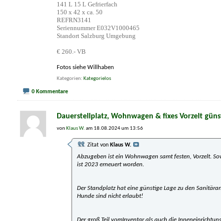
141 L 15 L Gefrierfach
150 x 42 x ca. 50
REFRN3141
Seriennummer E032V1000465
Standort Salzburg Umgebung
€ 260.- VB
Fotos siehe Willhaben
Kategorien
Kategorielos
0 Kommentare
Dauerstellplatz, Wohnwagen & fixes Vorzelt güns
von
Klaus W.
am 18.08.2024 um 13:56
Zitat von
Klaus W.
Abzugeben ist ein Wohnwagen samt festen, Vorzelt. So
ist 2023 erneuert worden.
Der Standplatz hat eine günstige Lage zu den Sanitära
Hunde sind nicht erlaubt!
Der groß Teil vomInventar als auch die Inneneinrichtung