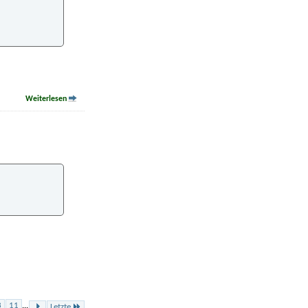
Weiterlesen
3
11
...
Letzte