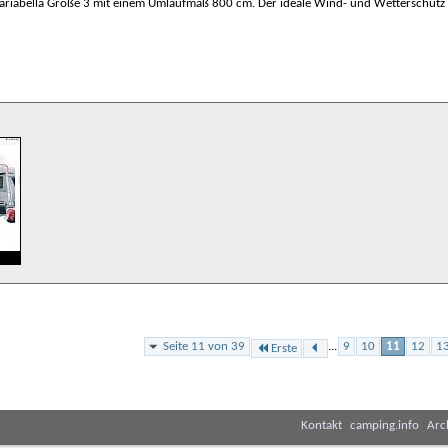
iabella Größe 3 mit einem Umlaufmaß 800 cm. Der ideale Wind- und Wetterschutz
Seite 11 von 39
...
9
10
11
12
1
Erste
Kontakt
camping.info
Arc