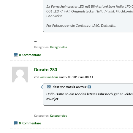
2x Fernscheinwerfer LED mit Blinkerfunktion Hella 1F0
001 LED // inkl. Originalstecker Hella // inkl. Flachkont
Paarweise
Für Fahrzeuge wie Carthago, LMC, Dethleffs,
...
Kategorien
Kategorielos
0 Kommentare
Ducato 280
von
vossis on tour
am 05.08.2019 um 08:11
Zitat von
vossis on tour
Hallo.Hatte so ein Modell letztes Jahr noch gehen leide
multijet
Kategorien
Kategorielos
0 Kommentare