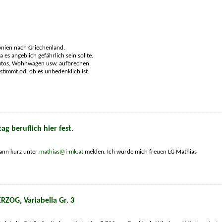
onien nach Griechenland.
es angeblich gefährlich sein sollte.
e Autos, Wohnwagen usw. aufbrechen.
stimmt od. ob es unbedenklich ist.
ag beruflich hier fest.
dann kurz unter
mathias@i-mk.at
melden. Ich würde mich freuen LG Mathias
OG, Variabella Gr. 3