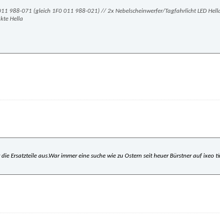
 011 988-071 (gleich 1F0 011 988-021) // 2x Nebelscheinwerfer/Tagfahrlicht LED Hel
akte Hella
r die Ersatzteile aus.War immer eine suche wie zu Ostern seit heuer Bürstner auf ixeo 