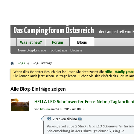
Das Campingforum Österreich
... der Campertreff vom
Was ist neu?
Forum
Blogs
Neue Blog-Einträge
Top Einträge
Blogliste
Blogs
Blog-Einträge
Wenn dies Ihr erster Besuch hier ist, lesen Sie bitte zuerst die
Hilfe - Häufig geste
Sie können auch jetzt schon Beiträge lesen. Suchen Sie sich einfach das Forum aus
Alle Blog-Einträge zeigen
HELLA LED Scheinwerfer Fern- Nebel/Tagfahrlich
von
tilolino
am 24.08.2019 um 08:03
Zitat von
tilolino
Verkaufe Set zu je 2 Stück Hella LED Scheinwerfer für
Fehlermeldung in der Fahrzeugelektronik, Plug-in.