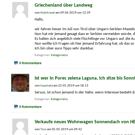
Griechenland über Landweg
von
Hubitravel
am 09.06.2019 um 12:39
Hallo,
wir fahren heuer im Juli von Tirol über Ungarn-Serbien-Mazed
Nun hat mir jemand gesagt dass er Serbien vermeiden würde, da 
Es halten sich angeblich viele Flüchtlinge vor Ungarn auf, di
Nun wollte ich Fragen ob hier jemand Erfahrung hat, ob das so 
Ich bin über eure Tipps sehr dankbar.
Kategorien
Kategorielos
0 Kommentare
Ist wer in Porec zelena Laguna, ich sitze bis Sonnt
von
tojamata
am 22.05.2019 um 18:13
Servus, ist schon jemand in der Nähe, wenn Interesse besteht 
Kategorien
Kategorielos
0 Kommentare
Verkaufe neues Wohnwagen Sonnendach von HERZ
von
Tino
am 05.05.2019 um 09:42