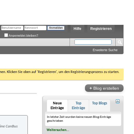
Hilfe
Registrieren
Angemeldet bleiben?
Erweiterte Suche
nen. Klicken Sie oben auf 'Registrieren', um den Registrierungsprozess zu starten.
+
Blog erstellen
Neue
Top
Top Blogs
Einträge
Einträge
In letzter Zeit wurden keine neuen Blog-Einträge
geschrieben
eine CanBus
Weitersuchen...