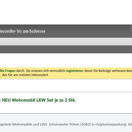
 Neusiedler- bis zum Bodensee
llte Fragen
durch. Sie müssen sich vermutlich
registrieren
, bevor Sie Beiträge verfassen kön
, das Sie am meisten interessiert.
t NEU Wohnmobil LKW Set je zu 2 Stk.
 Integrierte Wohnmobile und LKW. Scheinwerfer 90mm (4060) in Originalverpackung. K