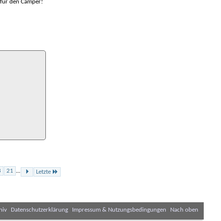
 für den Camper!
3
21
...
Letzte
hiv
Datenschutzerklärung
Impressum & Nutzungsbedingungen
Nach oben