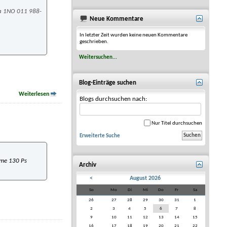
la 1NO 011 988-
Neue Kommentare
In letzter Zeit wurden keine neuen Kommentare
geschrieben.
Weitersuchen...
Blog-Einträge suchen
Weiterlesen
Blogs durchsuchen nach:
Nur Titel durchsuchen
Erweiterte Suche
time 130 Ps
Archiv
<
August 2026
So
Mo
Di
Mi
Do
Fr
Sa
26
27
28
29
30
31
1
2
3
4
5
6
7
8
9
10
11
12
13
14
15
16
17
18
19
20
21
22