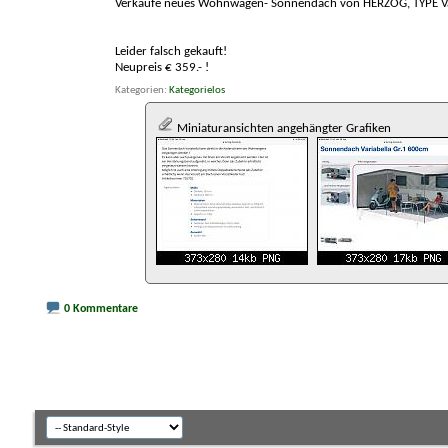
Verkaufe neues Wohnwagen- Sonnendach von HERZOG, TYPE Var
Leider falsch gekauft!
Neupreis € 359.- !
Kategorien
Kategorielos
Miniaturansichten angehängter Grafiken
0 Kommentare