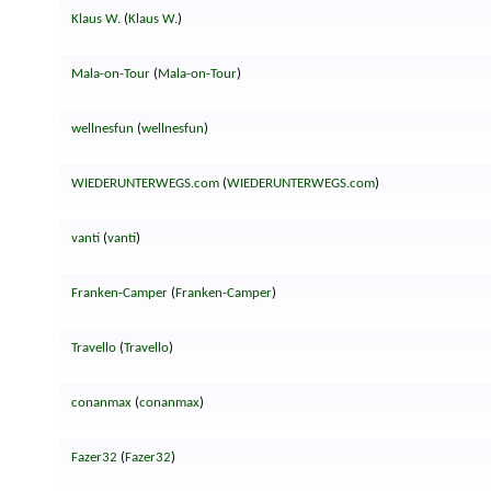
Klaus W.
(
Klaus W.
)
Mala-on-Tour
(
Mala-on-Tour
)
wellnesfun
(
wellnesfun
)
WIEDERUNTERWEGS.com
(
WIEDERUNTERWEGS.com
)
vanti
(
vanti
)
Franken-Camper
(
Franken-Camper
)
Travello
(
Travello
)
conanmax
(
conanmax
)
Fazer32
(
Fazer32
)