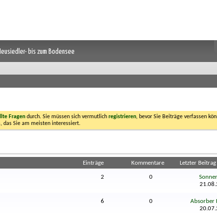
 Neusiedler- bis zum Bodensee
llte Fragen
durch. Sie müssen sich vermutlich
registrieren
, bevor Sie Beiträge verfassen kön
, das Sie am meisten interessiert.
Einträge
Kommentare
Letzter Beitra
2
0
Sonnen
21.08
6
0
Absorber 
20.07