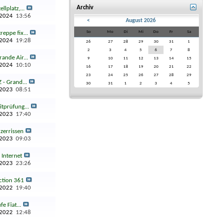
Archiv
llplatz,...
.2024
13:56
<
August 2026
So
Mo
Di
Mi
Do
Fr
Sa
reppe fix...
.2024
19:28
26
27
28
29
30
31
1
2
3
4
5
6
7
8
ande Air...
9
10
11
12
13
14
15
.2024
10:10
16
17
18
19
20
21
22
23
24
25
26
27
28
29
- Grand...
30
31
1
2
3
4
5
.2023
08:51
itprüfung...
.2023
17:40
 zerrissen
.2023
09:03
t Internet
.2023
23:26
ction 361
.2022
19:40
e Fiat...
.2022
12:48