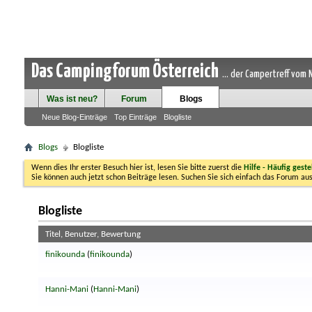
Das Campingforum Österreich
... der Campertreff vom
Was ist neu?
Forum
Blogs
Neue Blog-Einträge
Top Einträge
Blogliste
Blogs
Blogliste
Wenn dies Ihr erster Besuch hier ist, lesen Sie bitte zuerst die
Hilfe - Häufig geste
Sie können auch jetzt schon Beiträge lesen. Suchen Sie sich einfach das Forum aus
Blogliste
Titel, Benutzer, Bewertung
finikounda
(
finikounda
)
Hanni-Mani
(
Hanni-Mani
)