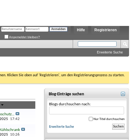
Hilfe
Registrieren
Angemeldet bleiben?
Erweiterte Suche
nen. Klicken Sie oben auf 'Registrieren', um den Registrierungsprozess zu starten.
Blog-Einträge suchen
Blogs durchsuchen nach:
g
schutz...
.2025
17:42
Nur Titel durchsuchen
Erweiterte Suche
Kühlschrank
.2025
10:26