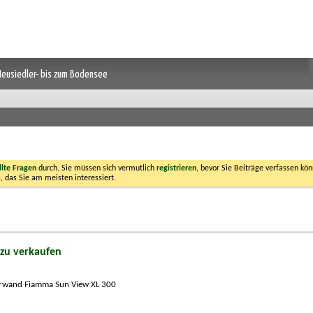
 Neusiedler- bis zum Bodensee
llte Fragen
durch. Sie müssen sich vermutlich
registrieren
, bevor Sie Beiträge verfassen kön
, das Sie am meisten interessiert.
zu verkaufen
rwand Fiamma Sun View XL 300