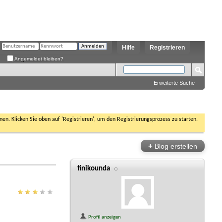
Hilfe
Registrieren
Angemeldet bleiben?
Erweiterte Suche
nen. Klicken Sie oben auf 'Registrieren', um den Registrierungsprozess zu starten.
+
Blog erstellen
finikounda
Profil anzeigen