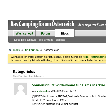
Das Campingforum Österreich
... der Campertreff vom
Was ist neu?
Forum
Blogs
Neue Blog-Einträge
Top Einträge
Blogliste
Blogs
finikounda
Kategorielos
Wenn dies Ihr erster Besuch hier ist, lesen Sie bitte zuerst die
Hilfe - Häufig geste
Sie können auch jetzt schon Beiträge lesen. Suchen Sie sich einfach das Forum aus
Kategorielos
Blog-Einträge ohne Kategorie
Sonnenschutz Vorderwand für Fiama Markise 
von
finikounda
am 21.08.2025 um 17:42
[QUOTE=finikounda;280767]Verkaufe Sonnenschutz Vorde
Breite 282 cm x Höhe 190 cm
Sehr guter Zustand zur 3 mal benützt