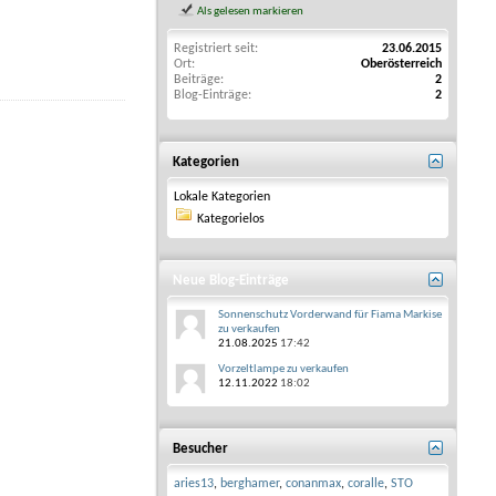
Als gelesen markieren
Registriert seit
23.06.2015
Ort
Oberösterreich
Beiträge
2
Blog-Einträge
2
Kategorien
Lokale Kategorien
Kategorielos
Neue Blog-Einträge
Sonnenschutz Vorderwand für Fiama Markise
zu verkaufen
21.08.2025
17:42
Vorzeltlampe zu verkaufen
12.11.2022
18:02
Besucher
aries13
,
berghamer
,
conanmax
,
coralle
,
STO