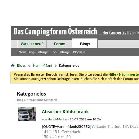
Das Campingforum Österreich
... der Campertreff vom
Was ist neu?
Forum
Blogs
Neue Blog-Einträge
Top Einträge
Blogliste
Blogs
Hanni-Mani
Kategorielos
Wenn dies Ihr erster Besuch hier ist, lesen Sie bitte zuerst die
Hilfe - Häufig geste
Sie können auch jetzt schon Beiträge lesen. Suchen Sie sich einfach das Forum aus
Kategorielos
Blog-Einträge ohne Kategorie
Absorber Kühlschrank
von
Hanni-Mani
am 20.07.2025 um 10:26
Verkaufe Thetford 13VDC/20
[QUOTE=Hanni-Mani;280752]
141 L 15 L Gefrierfach
150 x 42 x ca. 50