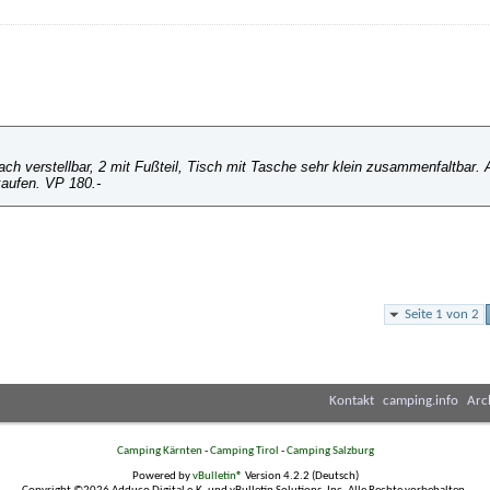
h verstellbar, 2 mit Fußteil, Tisch mit Tasche sehr klein zusammenfaltbar. 
kaufen. VP 180.-
Seite 1 von 2
Kontakt
camping.info
Arc
Camping Kärnten
-
Camping Tirol
-
Camping Salzburg
Powered by
vBulletin®
Version 4.2.2 (Deutsch)