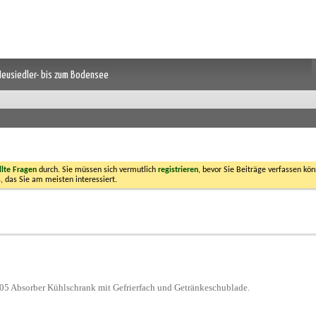
 Neusiedler- bis zum Bodensee
llte Fragen
durch. Sie müssen sich vermutlich
registrieren
, bevor Sie Beiträge verfassen kön
, das Sie am meisten interessiert.
5 Absorber Kühlschrank mit Gefrierfach und Getränkeschublade.