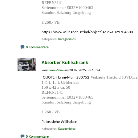
REFRN3141
Seriennummer E032V1000465
Standort Salzburg Umgebung
€ 260.- VB
https://www.willhaben.at/iad/object?adId=1029704503
Kategorien
Kategorielos
0 Kommentare
Absorber Kühlschrank
von
Hanni-Mani
am 20.07.2025 um 10:24
Verkaufe Thetford 13VDC/20
[QUOTE=Hanni-Mani;280752]
141 L 15 L Gefrierfach
150 x 42 x ca. 50
REFRN3141
Seriennummer E032V1000465
Standort Salzburg Umgebung
€ 260.- VB
Fotos siehe Willhaben
Kategorien
Kategorielos
0 Kommentare