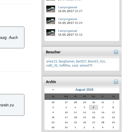
Campingsessel
15.05.2017
10:27
Campingsessel
15.05.2017
10:24
Campingsessel
15.05.2017
10:16
burg. Auch
Besucher
aries13
,
berghamer
,
bertl27
,
Bürsti1
,
fo1
,
rotti_32
,
Softifex
,
soul
,
wiesel75
Archiv
<
August 2026
So
Mo
Di
Mi
Do
Fr
Sa
26
27
28
29
30
31
1
nzeln zu
2
3
4
5
6
7
8
9
10
11
12
13
14
15
16
17
18
19
20
21
22
23
24
25
26
27
28
29
30
31
1
2
3
4
5