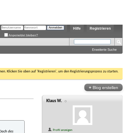
Hilfe
Registrieren
Angemeldet bleiben?
Erweiterte Suche
nen. Klicken Sie oben auf 'Registrieren', um den Registrierungsprozess zu starten.
+
Blog erstellen
Klaus W.
Profil anzeigen
 Dach des