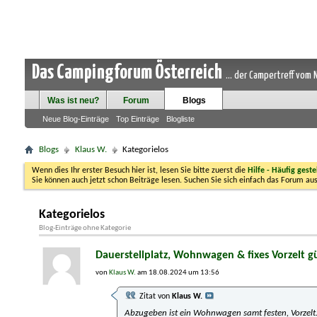
Das Campingforum Österreich
... der Campertreff vom
Was ist neu?
Forum
Blogs
Neue Blog-Einträge
Top Einträge
Blogliste
Blogs
Klaus W.
Kategorielos
Wenn dies Ihr erster Besuch hier ist, lesen Sie bitte zuerst die
Hilfe - Häufig geste
Sie können auch jetzt schon Beiträge lesen. Suchen Sie sich einfach das Forum aus
Kategorielos
Blog-Einträge ohne Kategorie
Dauerstellplatz, Wohnwagen & fixes Vorzelt g
von
Klaus W.
am 18.08.2024 um 13:56
Zitat von
Klaus W.
Abzugeben ist ein Wohnwagen samt festen, Vorzelt