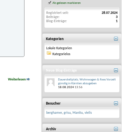
Als gelesen markieren
Registriert seit
28.07.2024
Beiträge
3
Blog-Einträge
1
Kategorien
Lokale Kategorien
Kategorielos
Neue Blog-Einträge
Weiterlesen
Dauerstellplatz, Wohnwagen & fixes Vorzelt
günstig in Kärnten abzugeben
18.08.2024
13:56
Besucher
berghamer
,
grisu
,
Manitu
,
vielis
Archiv