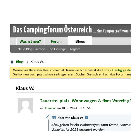
Das Campingforum Österreich
... der Campertreff vom
Was ist neu?
Forum
Blogs
Neue Blog-Einträge
Top Einträge
Blogliste
Blogs
Klaus W.
Wenn dies Ihr erster Besuch hier ist, lesen Sie bitte zuerst die
Hilfe - Häufig geste
Sie können auch jetzt schon Beiträge lesen. Suchen Sie sich einfach das Forum aus
Klaus W.
Dauerstellplatz, Wohnwagen & fixes Vorzelt g
von
Klaus W.
am 18.08.2024 um 13:56
Zitat von
Klaus W.
Abzugeben ist ein Wohnwagen samt festen, Vorzelt
Vorzeltes ist 2023 erneuert worden.