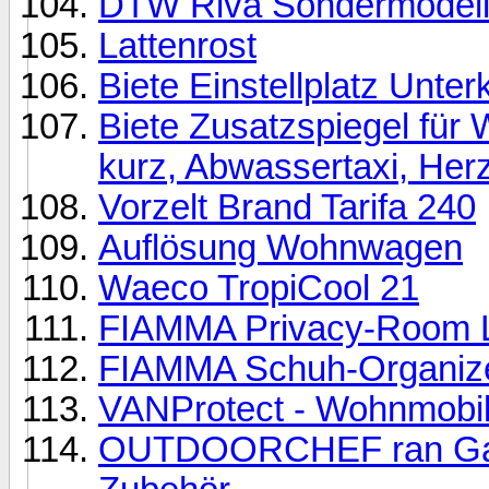
DTW Riva Sondermodel
Lattenrost
Biete Einstellplatz Unter
Biete Zusatzspiegel für
kurz, Abwassertaxi, Her
Vorzelt Brand Tarifa 240
Auflösung Wohnwagen
Waeco TropiCool 21
FIAMMA Privacy-Room Li
FIAMMA Schuh-Organiz
VANProtect - Wohnmobil
OUTDOORCHEF ran Gasgr