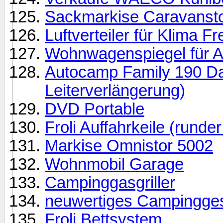
Sackmarkise Caravanstor
Luftverteiler für Klima Fr
Wohnwagenspiegel für A
Autocamp Family 190 Dach
Leiterverlängerung)
DVD Portable
Froli Auffahrkeile (rund
Markise Omnistor 5002
Wohnmobil Garage
Campinggasgriller
neuwertiges Campingges
Froli Bettsystem