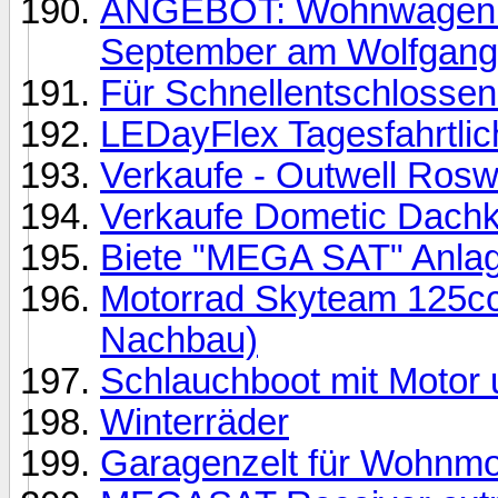
ANGEBOT: Wohnwagen & 
September am Wolfgan
Für Schnellentschlossen
LEDayFlex Tagesfahrtlic
Verkaufe - Outwell Rosw
Verkaufe Dometic Dachk
Biete "MEGA SAT" Anla
Motorrad Skyteam 125c
Nachbau)
Schlauchboot mit Motor u
Winterräder
Garagenzelt für Wohnm