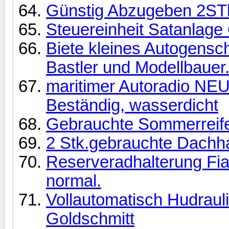
Günstig Abzugeben 2STk
Steuereinheit Satanlag
Biete kleines Autogensc
Bastler und Modellbauer..
maritimer Autoradio NE
Beständig, wasserdicht
Gebrauchte Sommerreif
2 Stk.gebrauchte Dachh
Reserveradhalterung Fia
normal.
Vollautomatisch Hudraul
Goldschmitt