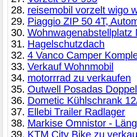
reisemobil vorzelt wigo 
Piaggio ZIP 50 4T, Autom
Wohnwagenabstellplatz
Hagelschutzdach
4 Vanco Camper Komple
Verkauf Wohnmobil
motorrrad zu verkaufen
Outwell Posadas Doppel
Dometic Kühlschrank 12
Ellebi Trailer Radlager
Markise Omnistor - Län
KTM City Bike zu verka