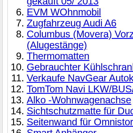
gekauft 05/ 2013
EVM WOhnmobil
Zugfahrzeug Audi A6
Columbus (Movera) Vorz
(Alugestänge)
Thermomatten
Gebrauchter Kühlschran
Verkaufe NavGear Auto
TomTom Navi LKW/BU
Alko -Wohnwagenachse
Sichtschutzmatte für Du
Seitenwand für Omnisto
Smart Anhänger