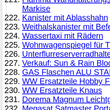
Markise
Kanister mit Ablasshahn
Weithalskanister mit Bef
Wassertaxi mit Rädern
Wohnwagenspiegel für Ti
Unterflurreserverradhal
Verkauf: Sun & Rain Blo
GAS Flaschen ALU STAH
WW Ersatzteile Hobby F
WW Ersatzteile Knaus
Dorema Magnum Leichtge
Megasat Satmaster Porta