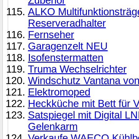
Zubehör
ALKO Multifunktionsträg
Reserveradhalter
Fernseher
Garagenzelt NEU
Isofenstermatten
Truma Wechselrichter
Windschutz Vantana von
Elektromoped
Heckküche mit Bett für
Satspiegel mit Digital L
Gelenkarm
Verkaufe WAECO Kühlb