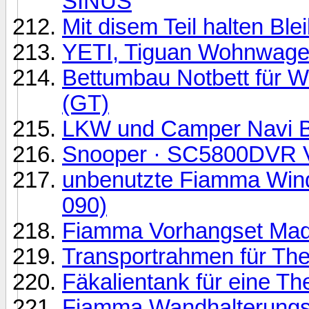
SINUS
Mit disem Teil halten Ble
YETI, Tiguan Wohnwag
Bettumbau Notbett für W
(GT)
LKW und Camper Navi 
Snooper · SC5800DVR V
unbenutzte Fiamma Wind
090)
Fiamma Vorhangset Mad
Transportrahmen für The
Fäkalientank für eine Th
Fiamma Wandhalterungsk