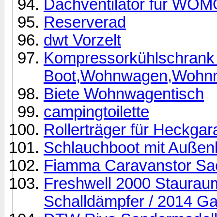
Dachventilator für W
Reserverad
dwt Vorzelt
Kompressorkühlschrank 
Boot,Wohnwagen,Wohnmo
Biete Wohnwagentisch
campingtoilette
Rollerträger für Heckga
Schlauchboot mit Außen
Fiamma Caravanstor Sa
Freshwell 2000 Stauraum
Schalldämpfer / 2014 Ga