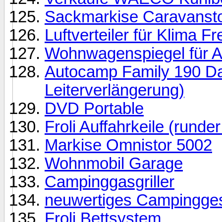
Sackmarkise Caravanstor
Luftverteiler für Klima Fr
Wohnwagenspiegel für A
Autocamp Family 190 Dach
Leiterverlängerung)
DVD Portable
Froli Auffahrkeile (rund
Markise Omnistor 5002
Wohnmobil Garage
Campinggasgriller
neuwertiges Campingges
Froli Bettsystem