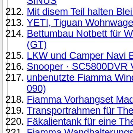
SINUS
Mit disem Teil halten Ble
YETI, Tiguan Wohnwag
Bettumbau Notbett für W
(GT)
LKW und Camper Navi 
Snooper · SC5800DVR V
unbenutzte Fiamma Wind
090)
Fiamma Vorhangset Mad
Transportrahmen für The
Fäkalientank für eine Th
Fiamma Wandhalterungsk