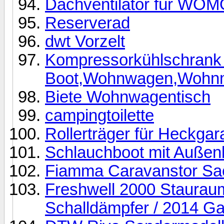
Dachventilator für W
Reserverad
dwt Vorzelt
Kompressorkühlschrank 
Boot,Wohnwagen,Wohnmo
Biete Wohnwagentisch
campingtoilette
Rollerträger für Heckga
Schlauchboot mit Außen
Fiamma Caravanstor Sa
Freshwell 2000 Stauraum
Schalldämpfer / 2014 Ga