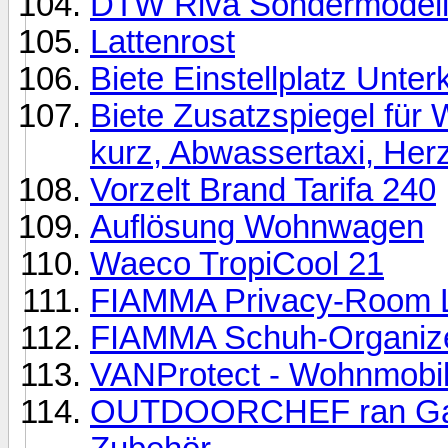
DTW Riva Sondermodel
Lattenrost
Biete Einstellplatz Unter
Biete Zusatzspiegel für
kurz, Abwassertaxi, Her
Vorzelt Brand Tarifa 240
Auflösung Wohnwagen
Waeco TropiCool 21
FIAMMA Privacy-Room Li
FIAMMA Schuh-Organiz
VANProtect - Wohnmobil
OUTDOORCHEF ran Gasgr