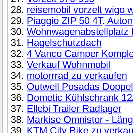
reisemobil vorzelt wigo 
Piaggio ZIP 50 4T, Autom
Wohnwagenabstellplatz
Hagelschutzdach
4 Vanco Camper Komple
Verkauf Wohnmobil
motorrrad zu verkaufen
Outwell Posadas Doppel
Dometic Kühlschrank 12
Ellebi Trailer Radlager
Markise Omnistor - Län
KTM City Bike zu verka