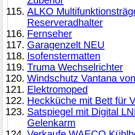
Zubehör
ALKO Multifunktionsträg
Reserveradhalter
Fernseher
Garagenzelt NEU
Isofenstermatten
Truma Wechselrichter
Windschutz Vantana von
Elektromoped
Heckküche mit Bett für
Satspiegel mit Digital L
Gelenkarm
Verkaufe WAECO Kühlb