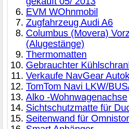
gekauft 05/ 2013
EVM WOhnmobil
Zugfahrzeug Audi A6
Columbus (Movera) Vorz
(Alugestänge)
Thermomatten
Gebrauchter Kühlschran
Verkaufe NavGear Auto
TomTom Navi LKW/BU
Alko -Wohnwagenachse
Sichtschutzmatte für Du
Seitenwand für Omnisto
Smart Anhänger