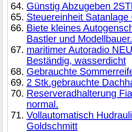
Günstig Abzugeben 2STk
Steuereinheit Satanlag
Biete kleines Autogensc
Bastler und Modellbauer..
maritimer Autoradio NE
Beständig, wasserdicht
Gebrauchte Sommerreif
2 Stk.gebrauchte Dachh
Reserveradhalterung Fia
normal.
Vollautomatisch Hudraul
Goldschmitt