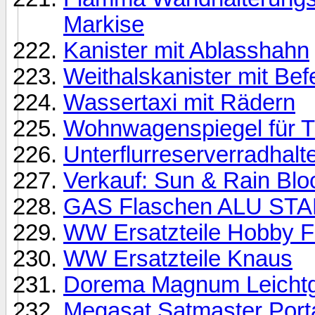
Markise
Kanister mit Ablasshahn
Weithalskanister mit Bef
Wassertaxi mit Rädern
Wohnwagenspiegel für Ti
Unterflurreserverradhal
Verkauf: Sun & Rain Blo
GAS Flaschen ALU STAH
WW Ersatzteile Hobby F
WW Ersatzteile Knaus
Dorema Magnum Leichtge
Megasat Satmaster Porta