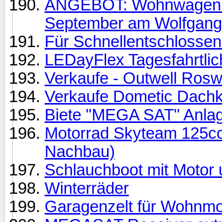
ANGEBOT: Wohnwagen & 
September am Wolfgan
Für Schnellentschlossen
LEDayFlex Tagesfahrtlic
Verkaufe - Outwell Rosw
Verkaufe Dometic Dachk
Biete "MEGA SAT" Anla
Motorrad Skyteam 125c
Nachbau)
Schlauchboot mit Motor u
Winterräder
Garagenzelt für Wohnm