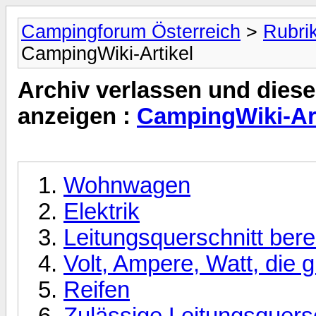
Campingforum Österreich
>
Rubri
CampingWiki-Artikel
Archiv verlassen und diese
anzeigen :
CampingWiki-Art
Wohnwagen
Elektrik
Leitungsquerschnitt ber
Volt, Ampere, Watt, die
Reifen
Zulässige Leitungsquers