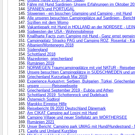
Fähre mit Hund Sardinien- Unsere Erfahrungen im Oktober 20
SPANIEN und PORTUGAL
Slowenien - ein bisschen Glamping und Camping - mit Hund
Alle unseren besuchten Campingplätze auf Sardinien - Berich
Sizillien mit dem Womo
Vakantiepark mit Hund in HOLLAND an der NORDSEE - LEI
Südwesten der USA - Wohnmobilreise
Knallharte Facts zum Camping mit Hund - Ganz ernst gemeint
Campingplatz Strasko PAG und Camping ROZ, Rosental - Kär
Albanien/Montenegro 2018
Südengland
Schottland 2018
Mazedonien, griechenland
Rumänien 2019
NORWEGEN Traumcampingplätze mit viel NATUR - Reiseberi
Unsere besuchten Campingplätze in SÜDSCHWEDEN und un
Griechenland Kurzurlaub Mai 2019
Experience Augustyn: Serbien, Bulgarien, Türkei, Griechenlan
unsere ----------Reisewebseite
Griechenland September 2019 - Euböa und Athen
Schottland 2019: Schottenrock und Dudelsack
Österreich Südtirol
Marokko Einreise Hilfe
Reisebericht 09.2020 Deutschland Dänemark
Am CIKAT Camping auf Losinj mit Hund
Camping Village und neuer Stellplatz am WÖRTHERSEE
Rumänien 2021
Unser Bericht: Camping park UMAG mit Hund/Hundestrand -
Caorle und Umland Kurzblog