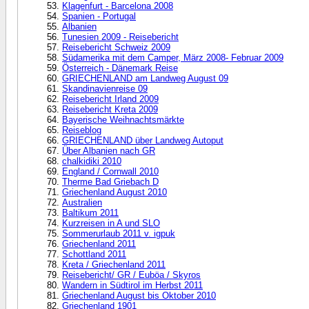
Klagenfurt - Barcelona 2008
Spanien - Portugal
Albanien
Tunesien 2009 - Reisebericht
Reisebericht Schweiz 2009
Südamerika mit dem Camper, März 2008- Februar 2009
Österreich - Dänemark Reise
GRIECHENLAND am Landweg August 09
Skandinavienreise 09
Reisebericht Irland 2009
Reisebericht Kreta 2009
Bayerische Weihnachtsmärkte
Reiseblog
GRIECHENLAND über Landweg Autoput
Über Albanien nach GR
chalkidiki 2010
England / Cornwall 2010
Therme Bad Griebach D
Griechenland August 2010
Australien
Baltikum 2011
Kurzreisen in A und SLO
Sommerurlaub 2011 v. igpuk
Griechenland 2011
Schottland 2011
Kreta / Griechenland 2011
Reisebericht/ GR / Euböa / Skyros
Wandern in Südtirol im Herbst 2011
Griechenland August bis Oktober 2010
Griechenland 1901