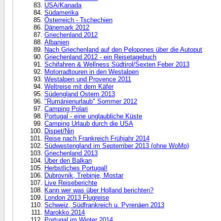
USA/Kanada
Südamerika
Österreich - Tschechien
Dänemark 2012
Griechenland 2012
Albanien
Nach Griechenland auf den Pelopones über die Autoput
Griechenland 2012 - ein Reisetagebuch
Schifahren & Wellness Südtirol/Sexten Feber 2013
Motorradtouren in den Westalpen
Westalpen und Provence 2011
Weltreise mit dem Käfer
Südengland Ostern 2013
"Rumänienurlaub" Sommer 2012
Camping Polari
Portugal - eine unglaubliche Küste
Camping Urlaub durch die USA
Dispet/Nin
Reise nach Frankreich Frühjahr 2014
Südwestengland im September 2013 (ohne WoMo)
Griechenland 2013
Über den Balkan
Herbstliches Portugal!
Dubrovnik, Trebinje, Mostar
Live Reiseberichte
Kann wer was über Holland berichten?
London 2013 Flugreise
Schweiz, Südfrankreich u. Pyrenäen 2013
Marokko 2014
Portugal im Winter 2014