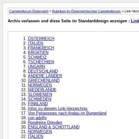
Campingforum Österreich
>
Rubriken im Österreichischen Campingforum:
> Link-Verz
Archiv verlassen und diese Seite im Standarddesign anzeigen :
Link
ÖSTERREICH
ITALIEN
FRANKREICH
KROATIEN
SCHWEIZ
TSCHECHIEN
UNGARN
DEUTSCHLAND
ANDERE LÄNDER
GRIECHENLAND
NORWEGEN
NIEDERLANDE
SLOWENIEN
SCHWEDEN
FINNLAND
Infos zu diesem Link-Verzeichnis
Von Peloponnes nach Andau im Burgenland
von adolfo
Rundreise Dresden
ENGLAND & SCHOTTLAND
NORWEGEN
ITALIEN