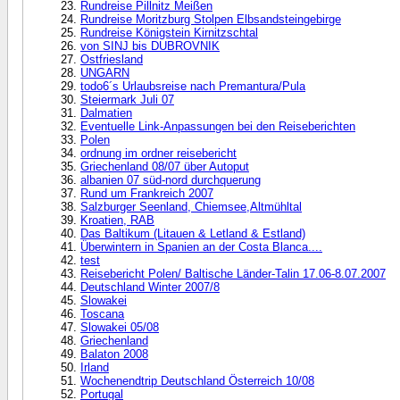
Rundreise Pillnitz Meißen
Rundreise Moritzburg Stolpen Elbsandsteingebirge
Rundreise Königstein Kirnitzschtal
von SINJ bis DUBROVNIK
Ostfriesland
UNGARN
todo6´s Urlaubsreise nach Premantura/Pula
Steiermark Juli 07
Dalmatien
Eventuelle Link-Anpassungen bei den Reiseberichten
Polen
ordnung im ordner reisebericht
Griechenland 08/07 über Autoput
albanien 07 süd-nord durchquerung
Rund um Frankreich 2007
Salzburger Seenland, Chiemsee,Altmühltal
Kroatien, RAB
Das Baltikum (Litauen & Letland & Estland)
Überwintern in Spanien an der Costa Blanca....
test
Reisebericht Polen/ Baltische Länder-Talin 17.06-8.07.2007
Deutschland Winter 2007/8
Slowakei
Toscana
Slowakei 05/08
Griechenland
Balaton 2008
Irland
Wochenendtrip Deutschland Österreich 10/08
Portugal