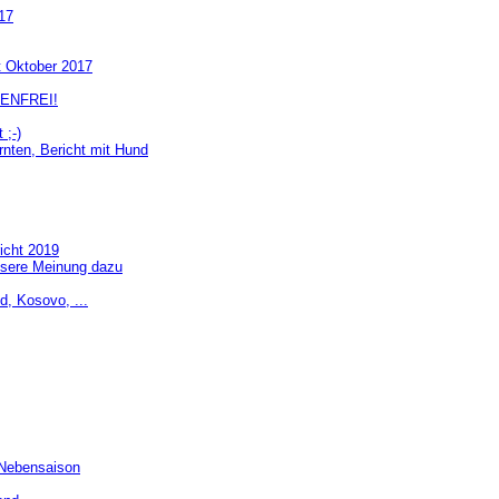
17
t Oktober 2017
NENFREI!
 ;-)
nten, Bericht mit Hund
cht 2019
sere Meinung dazu
d, Kosovo, ...
 Nebensaison