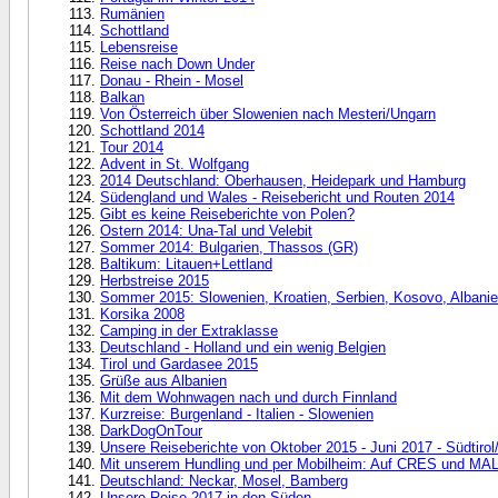
Rumänien
Schottland
Lebensreise
Reise nach Down Under
Donau - Rhein - Mosel
Balkan
Von Österreich über Slowenien nach Mesteri/Ungarn
Schottland 2014
Tour 2014
Advent in St. Wolfgang
2014 Deutschland: Oberhausen, Heidepark und Hamburg
Südengland und Wales - Reisebericht und Routen 2014
Gibt es keine Reiseberichte von Polen?
Ostern 2014: Una-Tal und Velebit
Sommer 2014: Bulgarien, Thassos (GR)
Baltikum: Litauen+Lettland
Herbstreise 2015
Sommer 2015: Slowenien, Kroatien, Serbien, Kosovo, Albanien
Korsika 2008
Camping in der Extraklasse
Deutschland - Holland und ein wenig Belgien
Tirol und Gardasee 2015
Grüße aus Albanien
Mit dem Wohnwagen nach und durch Finnland
Kurzreise: Burgenland - Italien - Slowenien
DarkDogOnTour
Unsere Reiseberichte von Oktober 2015 - Juni 2017 - Südtirol
Mit unserem Hundling und per Mobilheim: Auf CRES und MA
Deutschland: Neckar, Mosel, Bamberg
Unsere Reise 2017 in den Süden