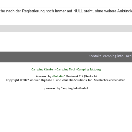
che nach der Registrierung noch immer auf NULL steht, ohne weitere Ankündi
Kontakt
camping.info
Arc
Camping Kärnten
-
Camping Tirol
-
Camping Salzburg
Powered by
vBulletin®
Version 4.2.2 (Deutsch)
Copyright ©2026 Adduco Digital e.K. und vBulletin Solutions, Inc. Alle Rechte vorbehalten.
powered by Camping.Info GmbH