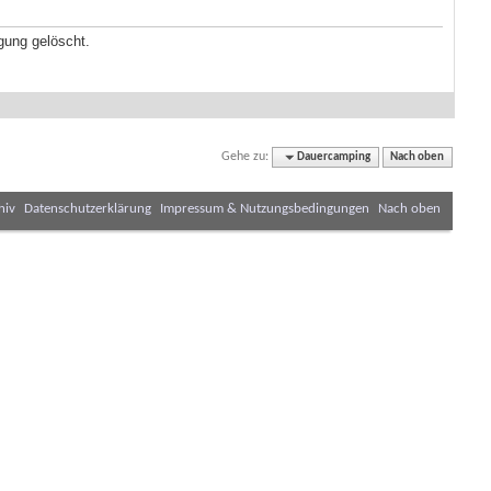
gung gelöscht.
Gehe zu:
Dauercamping
Nach oben
hiv
Datenschutzerklärung
Impressum & Nutzungsbedingungen
Nach oben