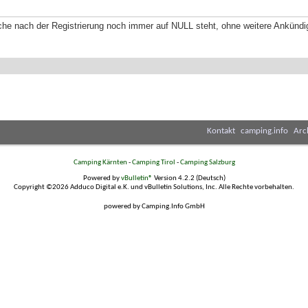
che nach der Registrierung noch immer auf NULL steht, ohne weitere Ankündi
Kontakt
camping.info
Arc
Camping Kärnten
-
Camping Tirol
-
Camping Salzburg
Powered by
vBulletin®
Version 4.2.2 (Deutsch)
Copyright ©2026 Adduco Digital e.K. und vBulletin Solutions, Inc. Alle Rechte vorbehalten.
powered by Camping.Info GmbH