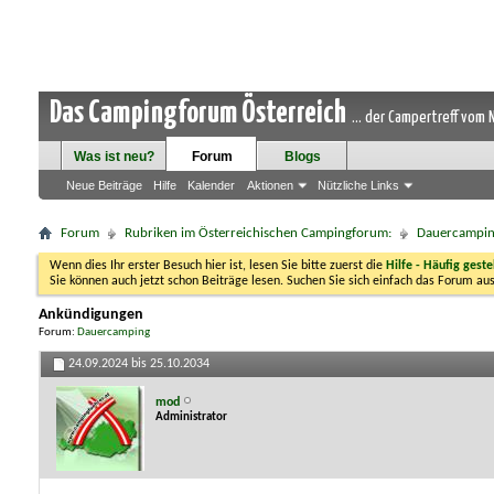
Das Campingforum Österreich
... der Campertreff vom
Was ist neu?
Forum
Blogs
Neue Beiträge
Hilfe
Kalender
Aktionen
Nützliche Links
Forum
Rubriken im Österreichischen Campingforum:
Dauercampi
Wenn dies Ihr erster Besuch hier ist, lesen Sie bitte zuerst die
Hilfe - Häufig geste
Sie können auch jetzt schon Beiträge lesen. Suchen Sie sich einfach das Forum aus
Ankündigungen
Forum:
Dauercamping
24.09.2024 bis 25.10.2034
mod
Administrator