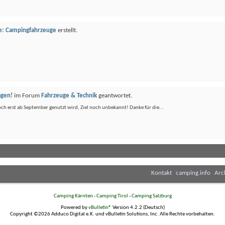
e: Campingfahrzeuge
erstellt.
agen!
im Forum
Fahrzeuge & Technik
geantwortet.
ch erst ab September genutzt wird, Ziel noch unbekannt! Danke für die...
Kontakt
camping.info
Arc
Camping Kärnten
-
Camping Tirol
-
Camping Salzburg
Powered by
vBulletin®
Version 4.2.2 (Deutsch)
Copyright ©2026 Adduco Digital e.K. und vBulletin Solutions, Inc. Alle Rechte vorbehalten.