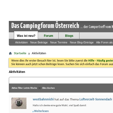
Das Campingforum Österreich
... der Campertreff vom
Was ist neu?
Forum
Blogs
Aktivitäten
Neue Beiträge
Neue Termine
Neue Blog-Einträge
Alle Foren al
Startseite
Aktivitäten
Wenn dies Ihr erster Besuch hier ist, lesen Sie bitte zuerst die
Hilfe - Häufig geste
Sie können auch jetzt schon Beiträge lesen. Suchen Sie sich einfach das Forum aus
Aktivitäten
Aktive Filter:
Letzte Woche
Alles löschen
westbahnmichi
hat auf das Thema
Luftvorzelt-Sonnendach
Hallo ich denke eine gute Wahl, viel Spaß damit
Weiterlesen