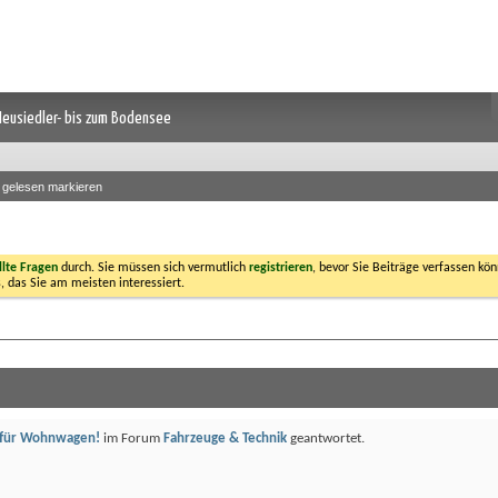
 Neusiedler- bis zum Bodensee
s gelesen markieren
llte Fragen
durch. Sie müssen sich vermutlich
registrieren
, bevor Sie Beiträge verfassen kön
, das Sie am meisten interessiert.
 für Wohnwagen!
im Forum
Fahrzeuge & Technik
geantwortet.