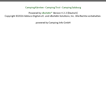
Camping Kärnten
-
Camping Tirol
-
Camping Salzburg
Powered by
vBulletin®
Version 4.2.2 (Deutsch)
Copyright ©2026 Adduco Digital e.K. und vBulletin Solutions, Inc. Alle Rechte vorbehalten.
powered by Camping.Info GmbH