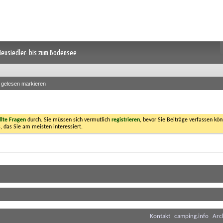
 Neusiedler- bis zum Bodensee
s gelesen markieren
llte Fragen
durch. Sie müssen sich vermutlich
registrieren
, bevor Sie Beiträge verfassen kön
, das Sie am meisten interessiert.
Kontakt
camping.info
Arc