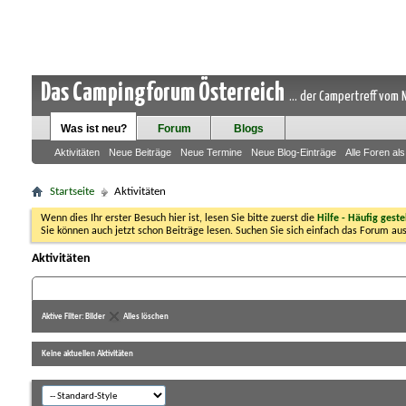
Das Campingforum Österreich
... der Campertreff vom
Was ist neu?
Forum
Blogs
Aktivitäten
Neue Beiträge
Neue Termine
Neue Blog-Einträge
Alle Foren al
Startseite
Aktivitäten
Wenn dies Ihr erster Besuch hier ist, lesen Sie bitte zuerst die
Hilfe - Häufig geste
Sie können auch jetzt schon Beiträge lesen. Suchen Sie sich einfach das Forum aus
Aktivitäten
Aktive Filter:
Bilder
Alles löschen
Keine aktuellen Aktivitäten