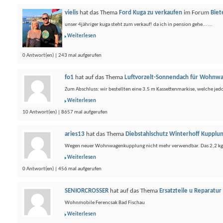
vielis
hat das Thema
Ford Kuga zu verkaufen
im Forum
Biet
unser 4jähriger kuga steht zum verkauf! da ich in pension gehe... ...
Weiterlesen
0 Antwort(en) | 243 mal aufgerufen
fo1
hat auf das Thema
Luftvorzelt-Sonnendach für Wohnw
Zum Abschluss: wir bestellten eine 3.5 m Kassettenmarkise, welche jedo
Weiterlesen
10 Antwort(en) | 8657 mal aufgerufen
aries13
hat das Thema
Diebstahlschutz Winterhoff Kupplu
Wegen neuer Wohnwagenkupplung nicht mehr verwendbar. Das 2,2 kg s
Weiterlesen
0 Antwort(en) | 456 mal aufgerufen
SENIORCROSSER
hat auf das Thema
Ersatzteile u Reparatu
Wohnmobile Ferencsak Bad Fischau
Weiterlesen