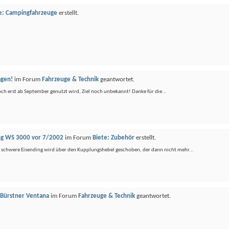
e: Campingfahrzeuge
erstellt.
agen!
im Forum
Fahrzeuge & Technik
geantwortet.
ch erst ab September genutzt wird, Ziel noch unbekannt! Danke für die...
ng WS 3000 vor 7/2002
im Forum
Biete: Zubehör
erstellt.
chwere Eisending wird über den Kupplungshebel geschoben, der dann nicht mehr...
r Bürstner Ventana
im Forum
Fahrzeuge & Technik
geantwortet.