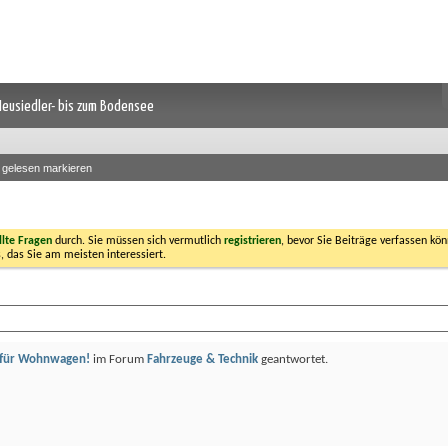
 Neusiedler- bis zum Bodensee
s gelesen markieren
llte Fragen
durch. Sie müssen sich vermutlich
registrieren
, bevor Sie Beiträge verfassen kön
, das Sie am meisten interessiert.
 für Wohnwagen!
im Forum
Fahrzeuge & Technik
geantwortet.