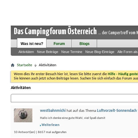
Das Campingforum Österreich
... der Campertreff vom
Was ist neu?
Forum
Blogs
Aktivitäten
Neue Beiträge
Neue Termine
Neue Blog-Einträge
Alle Foren al
Startseite
Aktivitäten
Wenn dies Ihr erster Besuch hier ist, lesen Sie bitte zuerst die
Hilfe - Häufig geste
Sie können auch jetzt schon Beiträge lesen. Suchen Sie sich einfach das Forum aus
Aktivitäten
westbahnmichi
hat auf das Thema
Luftvorzelt-Sonnendach
Hallo ich denke eine gute Wahl, viel Spaß damit
Weiterlesen
10 Antwort(en) | 8657 mal aufgerufen